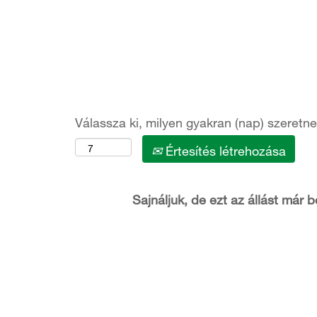
További lehetőségek megjelenítése
Válassza ki, milyen gyakran (nap) szeretne 
Értesítés létrehozása
Sajnáljuk, de ezt az állást már b