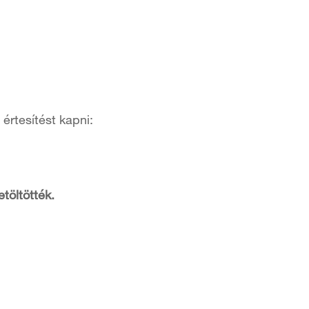
értesítést kapni:
etöltötték.